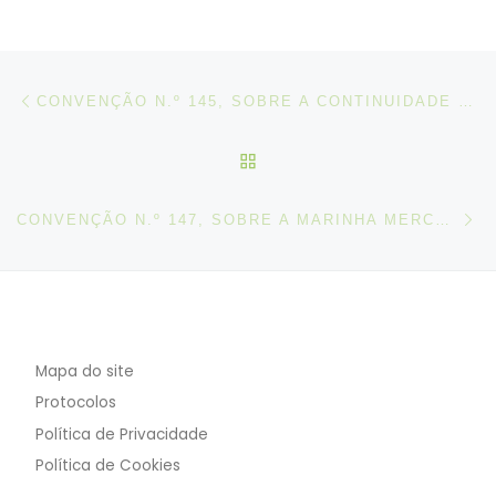
Post navigation
Artigo anterior
CONVENÇÃO N.º 145, SOBRE A CONTINUIDADE DE EMPREGO DOS MARÍTIMOS, 1976
VOLTAR À LISTA DE ART
N
CONVENÇÃO N.º 147, SOBRE A MARINHA MERCANTE (NORMAS MÍNIMAS), 1976
Mapa do site
Protocolos
Política de Privacidade
Política de Cookies