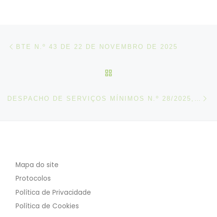
Post navigation
Artigo anterior
BTE N.º 43 DE 22 DE NOVEMBRO DE 2025
VOLTAR À LISTA DE ART
N
DESPACHO DE SERVIÇOS MÍNIMOS N.º 28/2025, DE 26 DE NOVEMBRO
Mapa do site
Protocolos
Política de Privacidade
Política de Cookies