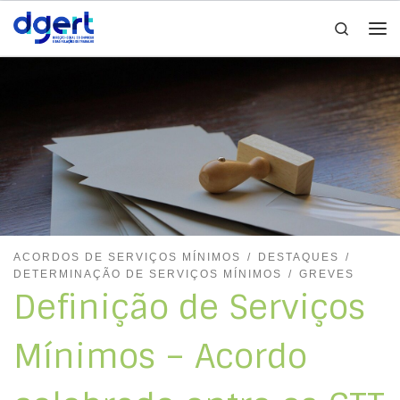
Search
Skip to content
Me
ACORDOS DE SERVIÇOS MÍNIMOS
DESTAQUES
DETERMINAÇÃO DE SERVIÇOS MÍNIMOS
GREVES
Definição de Serviços
Mínimos – Acordo