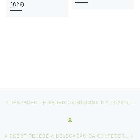
2026)
Post navigation
Artigo anterior
DESPACHO DE SERVIÇOS MÍNIMOS N.º 24/2025, DE 27 DE OUTUBRO
VOLTAR À LISTA DE ART
N
A DGERT RECEBE A DELEGAÇÃO DA CONFEDERAÇÃO DE EMPRESAS DA SUÉCIA