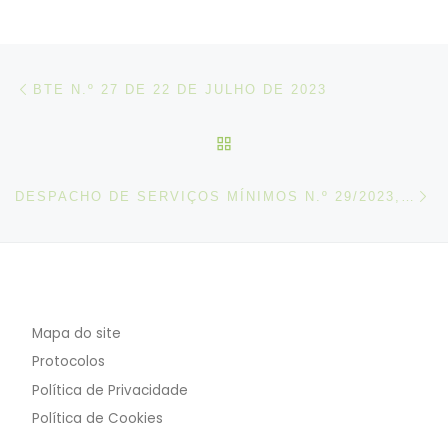
Post navigation
Artigo anterior
BTE N.º 27 DE 22 DE JULHO DE 2023
VOLTAR À LISTA DE ART
N
DESPACHO DE SERVIÇOS MÍNIMOS N.º 29/2023, DE 21 DE JULHO
Mapa do site
Protocolos
Política de Privacidade
Política de Cookies