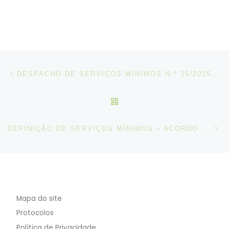
Post navigation
Artigo anterior
DESPACHO DE SERVIÇOS MÍNIMOS N.º 25/2025, DE 27 DE OUTUBRO
VOLTAR À LISTA DE ART
N
DEFINIÇÃO DE SERVIÇOS MÍNIMOS – ACORDO CELEBRADO ENTRE OS CTT – CORREIOS DE PORTUGAL, S.A. E O SINDICATO DEMOCRÁTICO DOS TRABALHADORES DOS CORREIOS, TELECOMUNICAÇÕES, MÉDIA E SERVIÇOS (SINDETELCO)
Mapa do site
Protocolos
Política de Privacidade