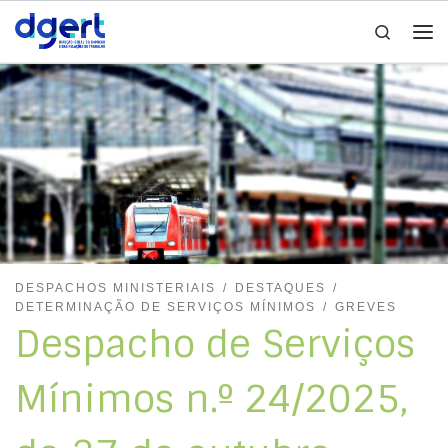
Search
Skip to content
Me
DESPACHOS MINISTERIAIS
DESTAQUES
DETERMINAÇÃO DE SERVIÇOS MÍNIMOS
GREVES
Despacho de Serviços
Mínimos n.º 24/2025,