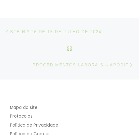
Post navigation
Artigo anterior
BTE N.º 26 DE 15 DE JULHO DE 2024
VOLTAR À LISTA DE ART
N
PROCEDIMENTOS LABORAIS – APODIT
Mapa do site
Protocolos
Política de Privacidade
Política de Cookies