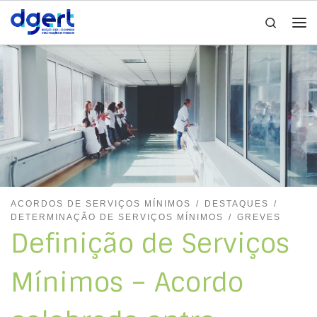
Search
Skip to content
Me
ACORDOS DE SERVIÇOS MÍNIMOS
DESTAQUES
DETERMINAÇÃO DE SERVIÇOS MÍNIMOS
GREVES
Definição de Serviços
Mínimos – Acordo