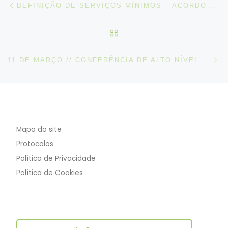
Post navigation
DEFINIÇÃO DE SERVIÇOS MÍNIMOS – ACORDO CELEBRADO ENTRE A UMP – UNIÃO DAS MISERICÓRDIAS PORTUGUESAS E O SEP
VOLTAR À LISTA DE ART
N
11 DE MARÇO // CONFERÊNCIA DE ALTO NÍVEL: DESAFIOS E OPORTUNIDADES DA DIGITALIZAÇÃO
Mapa do site
Protocolos
Política de Privacidade
Política de Cookies