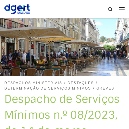
Search
Skip to content
Me
DESPACHOS MINISTERIAIS
DESTAQUES
DETERMINAÇÃO DE SERVIÇOS MÍNIMOS
GREVES
Despacho de Serviços
Mínimos n.º 08/2023,