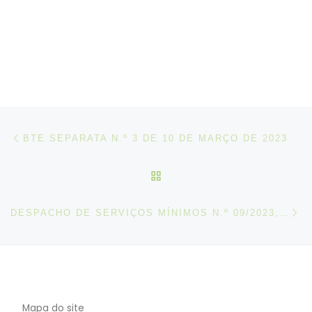
Post navigation
Artigo anterior
BTE SEPARATA N.º 3 DE 10 DE MARÇO DE 2023
VOLTAR À LISTA DE ART
N
DESPACHO DE SERVIÇOS MÍNIMOS N.º 09/2023, DE 14 DE MARÇO
Mapa do site