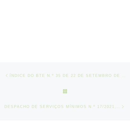
Post navigation
Artigo anterior
ÍNDICE DO BTE N.º 35 DE 22 DE SETEMBRO DE 2021
VOLTAR À LISTA DE ART
N
DESPACHO DE SERVIÇOS MÍNIMOS N.º 17/2021, DE 17 DE SETEMBRO