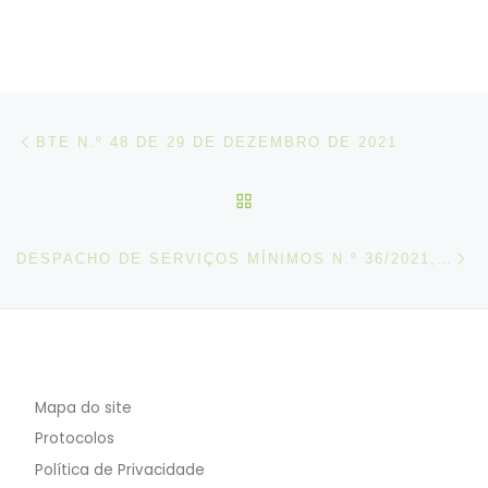
Post navigation
Artigo anterior
BTE N.º 48 DE 29 DE DEZEMBRO DE 2021
VOLTAR À LISTA DE ART
N
DESPACHO DE SERVIÇOS MÍNIMOS N.º 36/2021, DE 30 DEZEMBRO
Mapa do site
Protocolos
Política de Privacidade