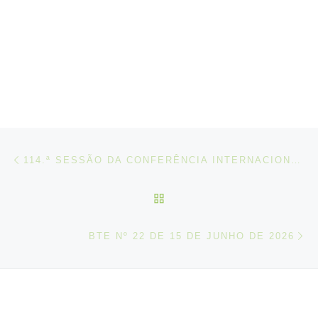
Post navigation
Artigo anterior
114.ª SESSÃO DA CONFERÊNCIA INTERNACIONAL DO TRABALHO
VOLTAR À LISTA DE ART
N
BTE Nº 22 DE 15 DE JUNHO DE 2026