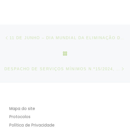
Post navigation
Artigo anterior
11 DE JUNHO – DIA MUNDIAL DA ELIMINAÇÃO DO TRABALHO INFANTIL
VOLTAR À LISTA DE ART
N
DESPACHO DE SERVIÇOS MÍNIMOS N.º15/2024, DE 18 JUNHO
Mapa do site
Protocolos
Política de Privacidade