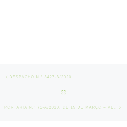
Post navigation
Artigo anterior
DESPACHO N.º 3427-B/2020
VOLTAR À LISTA DE ART
N
PORTARIA N.º 71-A/2020, DE 15 DE MARÇO – VERSÃO CONSOLIDADA