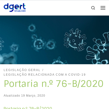
Search
Skip to content
Me
LEGISLAÇÃO GERAL
LEGISLAÇÃO RELACIONADA COM A COVID-19
Portaria n.º 76-B/2020
Atualizado
19 Março, 2020
Portaria n.º 76-B/2020