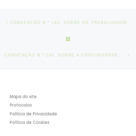
Post navigation
Artigo anterior
CONVENÇÃO N.º 143, SOBRE OS TRABALHADORES MIGRANTES (DISPOSIÇÕES COMPLEMENTARES), 1975
VOLTAR À LISTA DE ART
N
CONVENÇÃO N.º 145, SOBRE A CONTINUIDADE DE EMPREGO DOS MARÍTIMOS, 1976
Mapa do site
Protocolos
Política de Privacidade
Política de Cookies