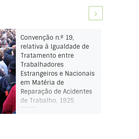
Convenção n.º 19,
relativa à Igualdade de
Tratamento entre
Trabalhadores
Estrangeiros e Nacionais
em Matéria de
Reparação de Acidentes
de Trabalho, 1925
Adotada pela Conferência Geral
da Organização Internacional do
Trabalho, na sua 7ª Sessão,
realizada em Genebra, em 5 de