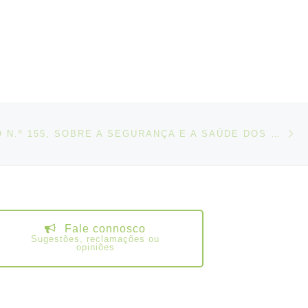
junho de 1925. […]
N
IGOS
CONVENÇÃO N.º 155, SOBRE A SEGURANÇA E A SAÚDE DOS TRABALHADORES, 1981
Fale connosco
Sugestões, reclamações ou
opiniões