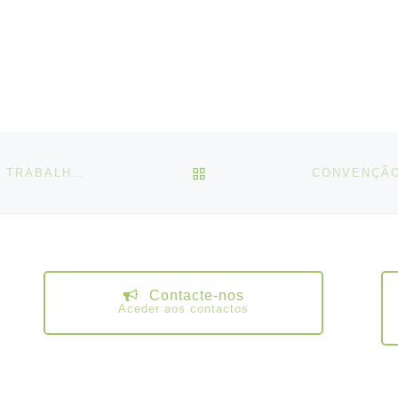
VOLTAR À LISTA DE ART
CONVENÇÃO N.º 150, SOBRE A ADMINISTRAÇÃO DO TRABALHO, 1978
Contacte-nos
Aceder aos contactos