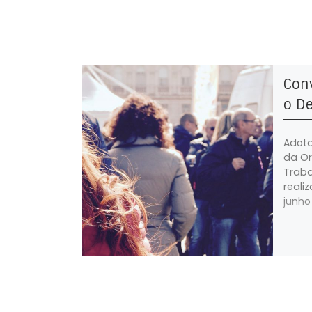
Conv
o D
Adota
da Or
Traba
reali
junho 