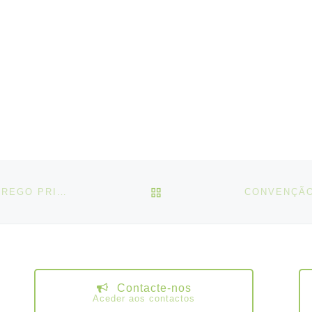
VOLTAR À LISTA DE ART
CONVENÇÃO N.º 181, SOBRE AS AGÊNCIAS DE EMPREGO PRIVADAS, 1997
Contacte-nos
Aceder aos contactos