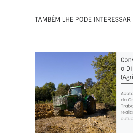
TAMBÉM LHE PODE INTERESSAR
Conv
o Di
(Agr
Adota
da Or
Traba
reali
outubr