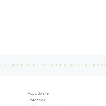
Post navigation
Artigo anterior
Mapa do site
Protocolos