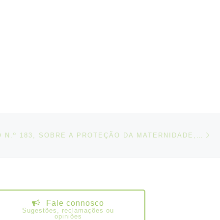
N
IGOS
CONVENÇÃO N.º 183, SOBRE A PROTEÇÃO DA MATERNIDADE, 2000
Fale connosco
Sugestões, reclamações ou
opiniões