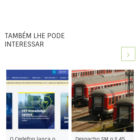
TAMBÉM LHE PODE
INTERESSAR
O Cedefop lança o
Despacho SM n.º 45,