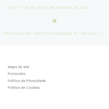
Post navigation
Artigo anterior
BTE N.º 46 DE 15 DE DEZEMBRO DE 2022
VOLTAR À LISTA DE ART
N
DESPACHO DE SERVIÇOS MÍNIMOS N.º 29/2022, DE 14 DE DEZEMBRO
Mapa do site
Protocolos
Política de Privacidade
Política de Cookies