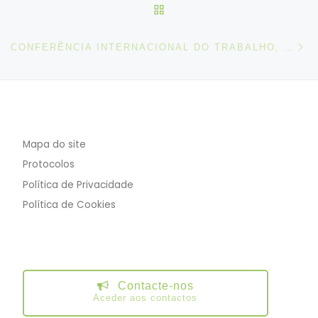
VOLTAR À LISTA DE ART
N
CONFERÊNCIA INTERNACIONAL DO TRABALHO, 2025
Mapa do site
Protocolos
Política de Privacidade
Política de Cookies
Contacte-nos
Aceder aos contactos