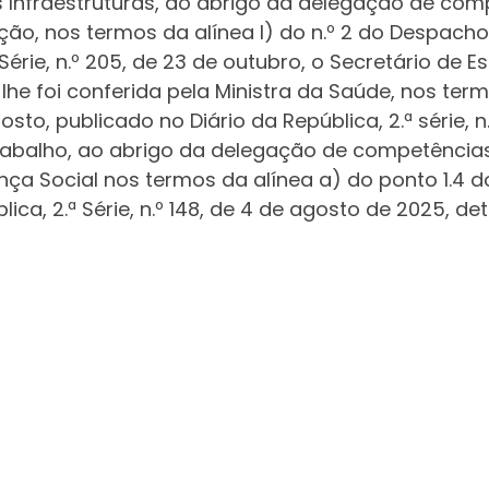
s Infraestruturas, ao abrigo da delegação de comp
ação, nos termos da alínea l) do n.º 2 do Despacho
 Série, n.º 205, de 23 de outubro, o Secretário de
e foi conferida pela Ministra da Saúde, nos term
to, publicado no Diário da República, 2.ª série, n
rabalho, ao abrigo da delegação de competências q
nça Social nos termos da alínea a) do ponto 1.4 d
ica, 2.ª Série, n.º 148, de 4 de agosto de 2025, d