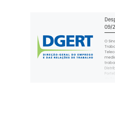
Des
09/2
O Sin
Traba
Tele
media
traba
Distr
Porte
de Por
greve
de 20
abril 