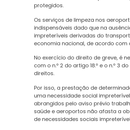
protegidos.
Os serviços de limpeza nos aeropor
indispensáveis dado que na ausênci
impreteríveis derivadas do transport
economia nacional, de acordo com o n
No exercício do direito de greve, é 
com o n.º 2 do artigo 18.º e o n.º 3 
direitos.
Por isso, a prestação de determinad
uma necessidade social impreterível 
abrangidos pelo aviso prévio traba
saúde e aeroportos não afasta a ob
de necessidades sociais impreterívei