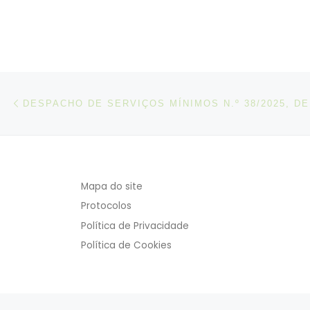
Post navigation
Artigo anterior
Mapa do site
Protocolos
Política de Privacidade
Política de Cookies