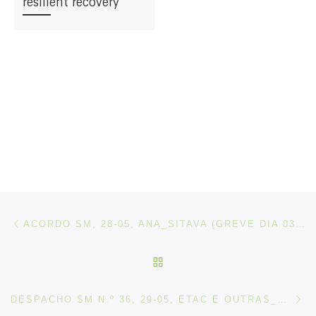
resilient recovery
Post navigation
Artigo anterior
ACORDO SM, 28-05, ANA_SITAVA (GREVE DIA 03-06-2026)
VOLTAR À LISTA DE ART
N
DESPACHO SM N.º 36, 29-05, ETAC E OUTRAS_FECTRANS (GREVE DIA 03-06-2026)