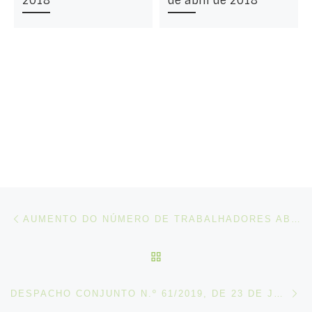
2018
de abril de 2018
Post navigation
Artigo anterior
AUMENTO DO NÚMERO DE TRABALHADORES ABRANGIDOS POR IRCT
VOLTAR À LISTA DE ART
N
DESPACHO CONJUNTO N.º 61/2019, DE 23 DE JULHO