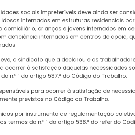
dades sociais impreteríveis deve ainda ser cons
 idosos internados em estruturas residenciais pa
o domiciliário, crianças e jovens internados em c
om deficiência internados em centros de apoio, 
nados.
greve, o sindicato que a declarou e os trabalhado
a ocorrer à satisfação daquelas necessidades soc
e do n.º 1 do artigo 537.º do Código do Trabalho.
ispensáveis para ocorrer à satisfação de necessid
amente previstos no Código do Trabalho.
nidos por instrumento de regulamentação coletiv
s termos do n.º 1 do artigo 538.º do referido Códi