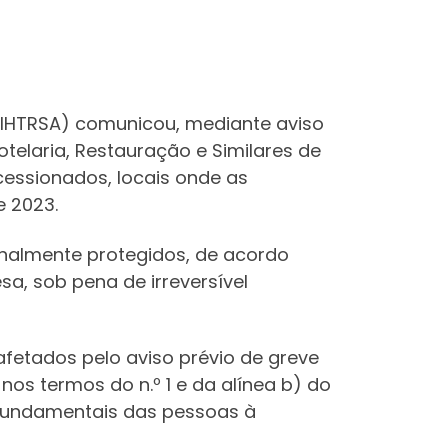
(STIHTRSA) comunicou, mediante aviso
elaria, Restauração e Similares de
ncessionados, locais onde as
e 2023.
ionalmente protegidos, de acordo
esa, sob pena de irreversível
fetados pelo aviso prévio de greve
nos termos do n.º 1 e da alínea b) do
s fundamentais das pessoas à