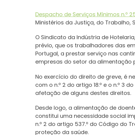
Despacho de Serviços Mínimos n.º 25
Ministérios da Justiça, do Trabalho,
O Sindicato da Indústria de Hotelari
prévio, que os trabalhadores das e
Portugal, a prestar serviço nas canti
empresas do setor da alimentação pr
No exercício do direito de greve, é 
com o n.º 2 do artigo 18.º e o n.º 3 
afetação de alguns destes direitos.
Desde logo, a alimentação de doent
constitui uma necessidade social imp
n.º 2 do artigo 537.º do Código do 
proteção da saúde.