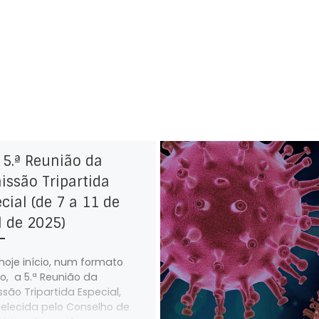
 5.ª Reunião da
ssão Tripartida
cial (de 7 a 11 de
l de 2025)
hoje início, num formato
do, a 5.ª Reunião da
são Tripartida Especial,
elecida pelo Conselho de