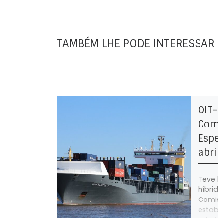
TAMBÉM LHE PODE INTERESSAR
OIT-
Comi
Espe
abri
Teve 
híbri
Comis
estab