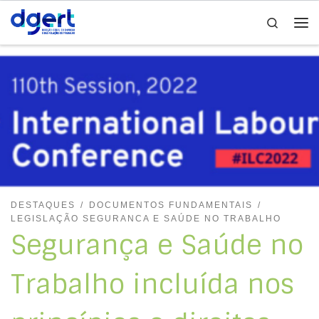
Search
Skip to content
Me
DESTAQUES
DOCUMENTOS FUNDAMENTAIS
LEGISLAÇÃO SEGURANCA E SAÚDE NO TRABALHO
Segurança e Saúde no
Trabalho incluída nos