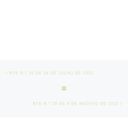
Post navigation
Artigo anterior
BTE N.º 28 DE 29 DE JULHO DE 2022
VOLTAR À LISTA DE ART
N
BTE N.º 29 DE 8 DE AGOSTO DE 2022